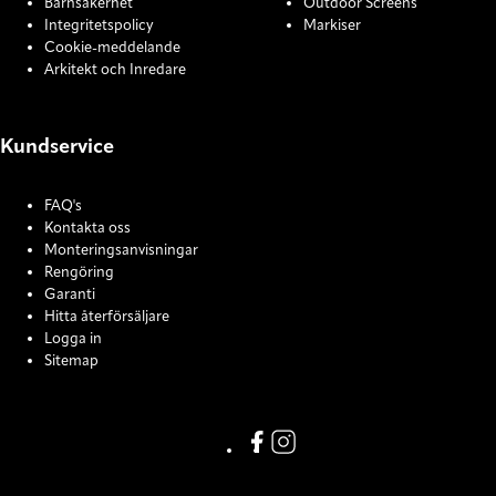
Barnsäkerhet
Outdoor Screens
Integritetspolicy
Markiser
Cookie-meddelande
Arkitekt och Inredare
Kundservice
FAQ's
Kontakta oss
Monteringsanvisningar
Rengöring
Garanti
Hitta återförsäljare
Logga in
Sitemap
COOKIE SETTINGS
Link missing Display text from
Link missing Display text f