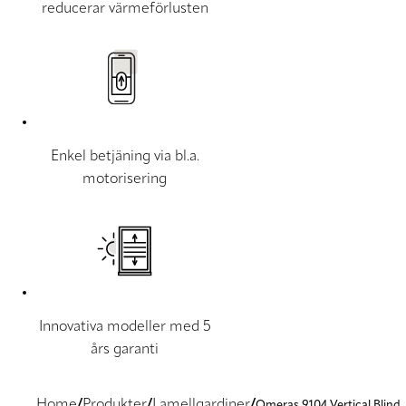
reducerar värmeförlusten
Enkel betjäning via bl.a.
motorisering
Innovativa modeller med 5
års garanti
Home
Produkter
Lamellgardiner
Omeras 9104 Vertical Blind