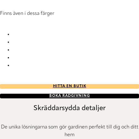
Finns även i dessa färger
Omeras 6665 Vertical Blind
Omeras 6666 Vertical Blind
Omeras 9104 Vertical Blind
Omeras 9105 Vertical Blind
Omeras 9106 Vertical Blind
HITTA EN BUTIK
BOKA RÅDGIVNING
Skräddarsydda detaljer
De unika lösningarna som gör gardinen perfekt till dig och ditt
hem