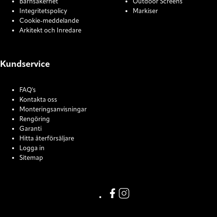
Barnsäkerhet
Outdoor Screens
Integritetspolicy
Markiser
Cookie-meddelande
Arkitekt och Inredare
Kundservice
FAQ's
Kontakta oss
Monteringsanvisningar
Rengöring
Garanti
Hitta återförsäljare
Logga in
Sitemap
COOKIE SETTINGS
Link missing Display text from
Link missing Display text f