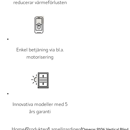
reducerar värmeförlusten
Enkel betjäning via bl.a.
motorisering
Innovativa modeller med 5
års garanti
Home
Produkter
Lamellgardiner
Omeras 9106 Vertical Blind