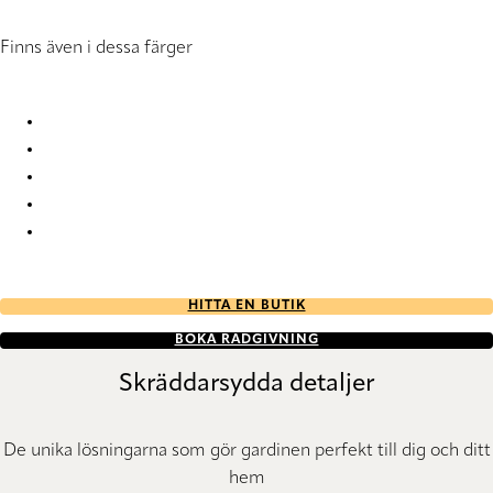
Finns även i dessa färger
Omeras 6665 Vertical Blind
Omeras 6666 Vertical Blind
Omeras 9104 Vertical Blind
Omeras 9105 Vertical Blind
Omeras 9106 Vertical Blind
HITTA EN BUTIK
BOKA RÅDGIVNING
Skräddarsydda detaljer
De unika lösningarna som gör gardinen perfekt till dig och ditt
hem