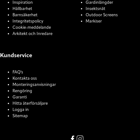
Inspiration
Gardinlängder
Hållbarhet
Insektsnät
Barnsäkerhet
Outdoor Screens
Integritetspolicy
Markiser
Cookie-meddelande
Arkitekt och Inredare
Kundservice
FAQ's
Kontakta oss
Monteringsanvisningar
Rengöring
Garanti
Hitta återförsäljare
Logga in
Sitemap
COOKIE SETTINGS
Link missing Display text from
Link missing Display text f