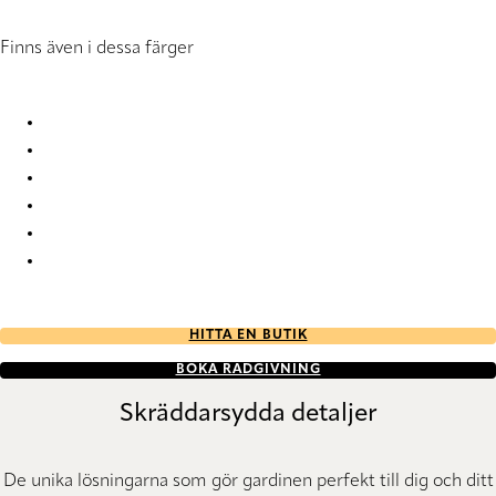
Finns även i dessa färger
Originals 812 812000 Vertical Blind
Originals 812 812741 Vertical Blind
Originals 812 812765 Vertical Blind
Originals 812 812829 Vertical Blind
Originals 812 812936 Vertical Blind
Originals 812 812998 Vertical Blind
HITTA EN BUTIK
BOKA RÅDGIVNING
Skräddarsydda detaljer
De unika lösningarna som gör gardinen perfekt till dig och ditt