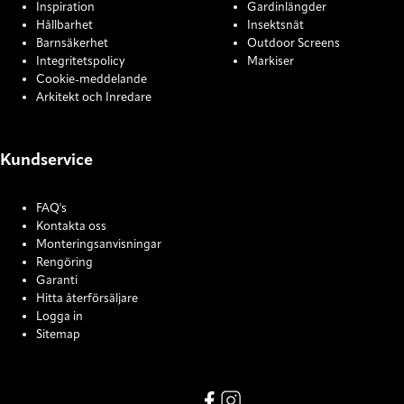
Inspiration
Gardinlängder
Hållbarhet
Insektsnät
Barnsäkerhet
Outdoor Screens
Integritetspolicy
Markiser
Cookie-meddelande
Arkitekt och Inredare
Kundservice
FAQ's
Kontakta oss
Monteringsanvisningar
Rengöring
Garanti
Hitta återförsäljare
Logga in
Sitemap
COOKIE SETTINGS
Link missing Display text from
Link missing Display text f