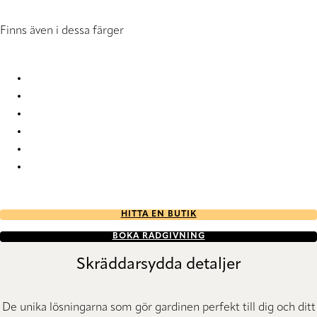
Finns även i dessa färger
Originals 812 812000 Vertical Blind
Originals 812 812741 Vertical Blind
Originals 812 812765 Vertical Blind
Originals 812 812829 Vertical Blind
Originals 812 812936 Vertical Blind
Originals 812 812998 Vertical Blind
HITTA EN BUTIK
BOKA RÅDGIVNING
Skräddarsydda detaljer
De unika lösningarna som gör gardinen perfekt till dig och ditt