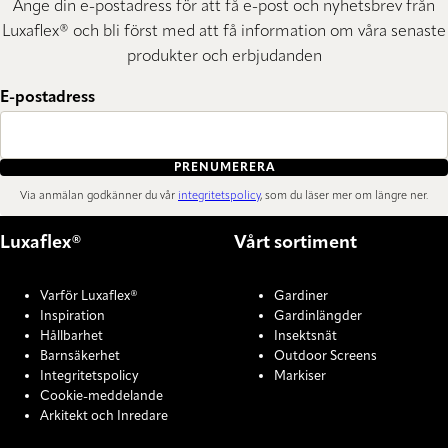
Ange din e-postadress för att få e-post och nyhetsbrev från
Luxaflex® och bli först med att få information om våra senaste
produkter och erbjudanden
E-postadress
PRENUMERERA
Via anmälan godkänner du vår
integritetspolicy
, som du läser mer om längre ner.
Luxaflex®
Vårt sortiment
Varför Luxaflex®
Gardiner
Inspiration
Gardinlängder
Hållbarhet
Insektsnät
Barnsäkerhet
Outdoor Screens
Integritetspolicy
Markiser
Cookie-meddelande
Arkitekt och Inredare