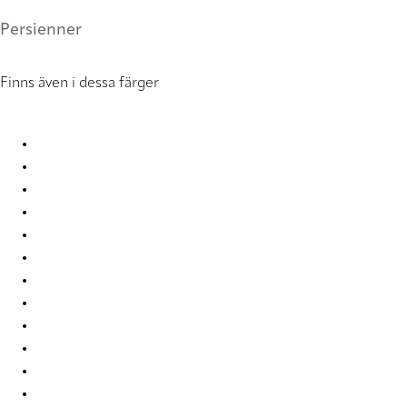
Persienner
Finns även i dessa färger
Uni 0858 Metal Venetians
Uni 0877 Metal Venetians
Uni 0878 Metal Venetians
Uni 0903 Metal Venetians
Uni 0910 Metal Venetians
Uni 2007 Metal Venetians
Uni 2019 Metal Venetians
Uni 2054 Metal Venetians
Uni 2326 Metal Venetians
Uni 2327 Metal Venetians
Uni 2339 Metal Venetians
Uni 3251 Metal Venetians