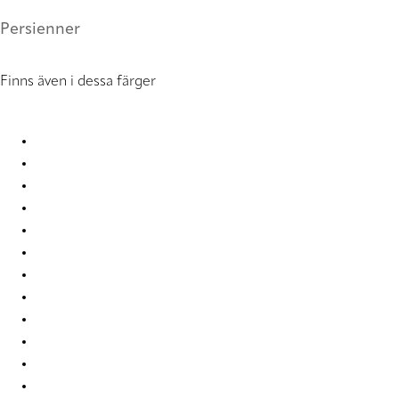
Persienner
Finns även i dessa färger
Uni 0858 Metal Venetians
Uni 0877 Metal Venetians
Uni 0878 Metal Venetians
Uni 0903 Metal Venetians
Uni 0910 Metal Venetians
Uni 2007 Metal Venetians
Uni 2019 Metal Venetians
Uni 2054 Metal Venetians
Uni 2326 Metal Venetians
Uni 2327 Metal Venetians
Uni 2339 Metal Venetians
Uni 3251 Metal Venetians