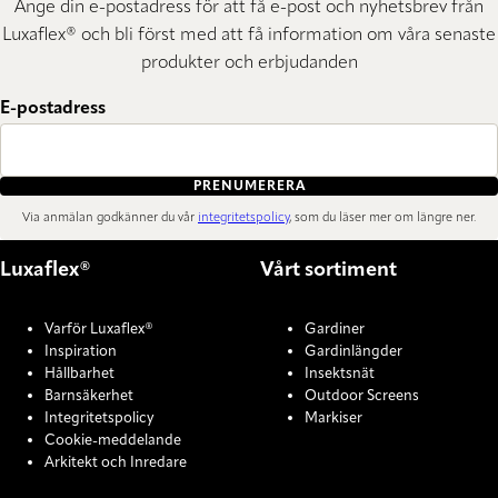
Ange din e-postadress för att få e-post och nyhetsbrev från
Luxaflex® och bli först med att få information om våra senaste
produkter och erbjudanden
E-postadress
PRENUMERERA
Via anmälan godkänner du vår
integritetspolicy
, som du läser mer om längre ner.
Luxaflex®
Vårt sortiment
Varför Luxaflex®
Gardiner
Inspiration
Gardinlängder
Hållbarhet
Insektsnät
Barnsäkerhet
Outdoor Screens
Integritetspolicy
Markiser
Cookie-meddelande
Arkitekt och Inredare