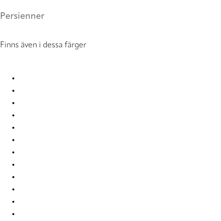
Persienner
Finns även i dessa färger
Uni 0858 Metal Venetians
Uni 0877 Metal Venetians
Uni 0878 Metal Venetians
Uni 0903 Metal Venetians
Uni 0910 Metal Venetians
Uni 2007 Metal Venetians
Uni 2019 Metal Venetians
Uni 2054 Metal Venetians
Uni 2326 Metal Venetians
Uni 2327 Metal Venetians
Uni 2339 Metal Venetians
Uni 3251 Metal Venetians