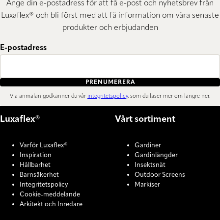
Ange din e-postadress för att få e-post och nyhetsbrev från
Luxaflex® och bli först med att få information om våra senaste
produkter och erbjudanden
E-postadress
PRENUMERERA
Via anmälan godkänner du vår
integritetspolicy
, som du läser mer om längre ner.
Luxaflex®
Vårt sortiment
Varför Luxaflex®
Gardiner
Inspiration
Gardinlängder
Hållbarhet
Insektsnät
Barnsäkerhet
Outdoor Screens
Integritetspolicy
Markiser
Cookie-meddelande
Arkitekt och Inredare